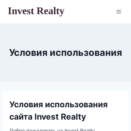
Перейти
к
содержимому
Условия использования
Условия использования
сайта Invest Realty
Добро пожаловать на Invest Realty