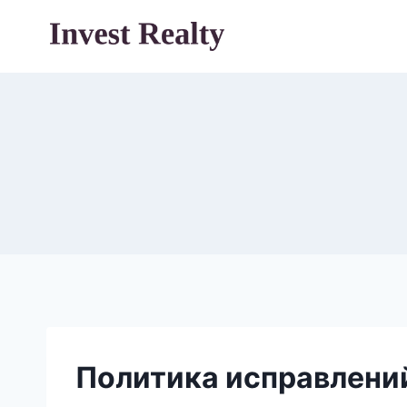
Перейти
к
содержимому
Политика исправлени